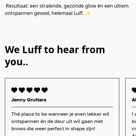
Resultaat: een stralende, gezonde glow én een ultiem 
ontspannen gevoel, helemaal Luff. ✨               
We Luff to hear from
you..
Jenny Grutters
A
Thé place to be wanneer je even lekker wil
I 
ontspannen én de deur uit wil gaan met
b
brows die weer perfect in shape zijn!
c
A