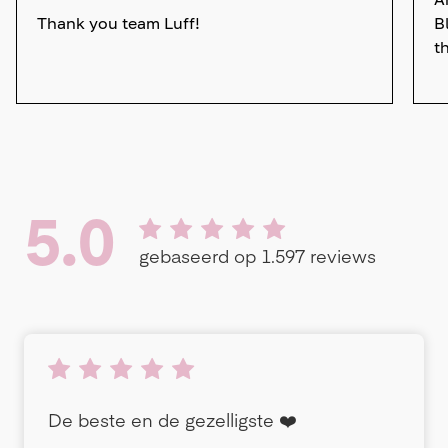
Thank you team Luff!
B
t