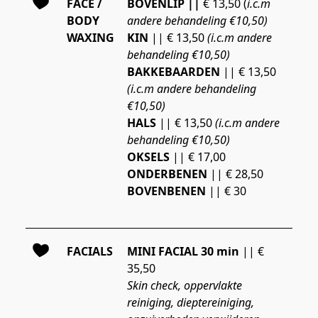
FACE /
BOVENLIP || 
€ 13,50 (
i.c.m 
BODY
andere behandeling €10,50)
WAXING
KIN 
||
€ 13,50 
(i.c.m andere 
behandeling €10,50)
BAKKEBAARDEN 
|| € 13,50
(i.c.m andere behandeling 
€10,50)
HALS 
|| € 13,50 
(i.c.m andere 
behandeling €10,50)
OKSELS
 || € 17,00
ONDERBENEN
 || € 28,50
BOVENBENEN
 || € 30
FACIALS
MINI FACIAL 30 min
 || € 
35,50
Skin check, oppervlakte 
reiniging, dieptereiniging, 